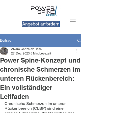
Angebot anfordern
Beitrag
Alvaro Gonzalez Ross
27. Dez. 2023
5 Min. Lesezeit
Power Spine-Konzept und
chronische Schmerzen im
unteren Rückenbereich:
Ein vollständiger
Leitfaden
Chronische Schmerzen im unteren 
Rückenbereich (CLBP) sind eine 