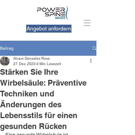
Angebot anfordern
Beitrag
Alvaro Gonzalez Ross
27. Dez. 2023
4 Min. Lesezeit
Stärken Sie Ihre
Wirbelsäule: Präventive
Techniken und
Änderungen des
Lebensstils für einen
gesunden Rücken
Eine gesunde Wirbelsäule ist 