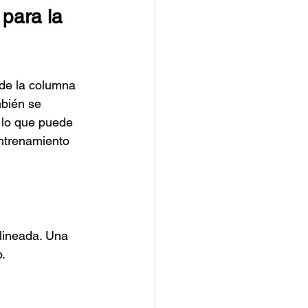
para la 
de la columna 
mbién se 
 lo que puede 
entrenamiento 
lineada. Una 
o.