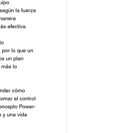
uipo 
 según la fuerza 
 manera 
ás efectiva.
to 
 por lo que un 
s un plan 
 más lo 
ender cómo 
omar el control 
 concepto Power-
 y una vida 