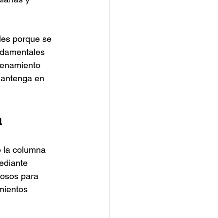
les porque se 
ndamentales 
renamiento 
mantenga en 
a
e la columna 
ediante 
iosos para 
mientos 