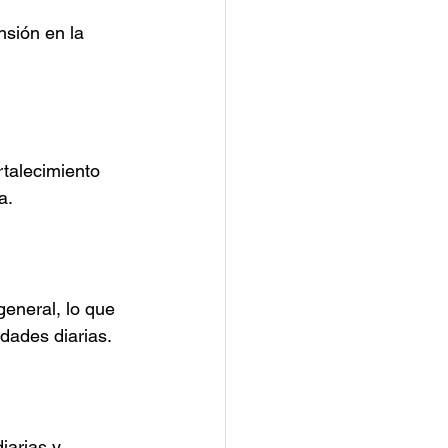
nsión en la 
talecimiento 
a.
eneral, lo que 
dades diarias.
iarias y 