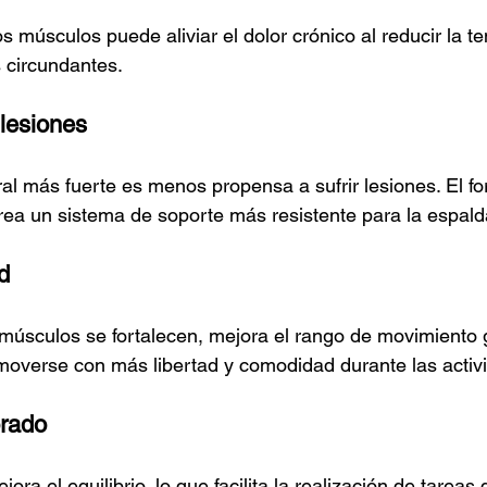
s músculos puede aliviar el dolor crónico al reducir la te
s circundantes.
 lesiones
l más fuerte es menos propensa a sufrir lesiones. El for
ea un sistema de soporte más resistente para la espald
d
úsculos se fortalecen, mejora el rango de movimiento g
moverse con más libertad y comodidad durante las activi
orado
ra el equilibrio, lo que facilita la realización de tareas d