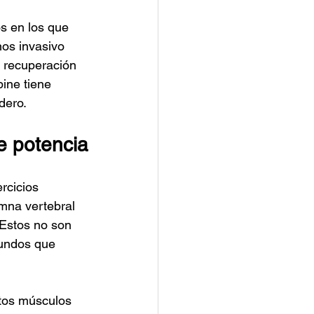
s en los que 
os invasivo 
 recuperación 
ine tiene 
dero.
e potencia
rcicios 
umna vertebral 
Estos no son 
fundos que 
tos músculos 