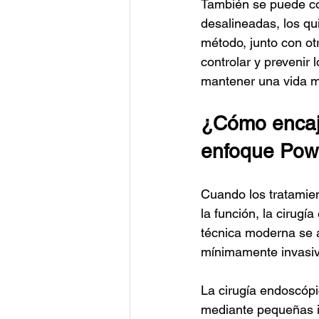
También se puede cons
desalineadas, los qui
método, junto con ot
controlar y prevenir
mantener una vida má
¿Cómo encaja
enfoque Pow
Cuando los tratamien
la función, la cirug
técnica moderna se a
mínimamente invasiv
La cirugía endoscópi
mediante pequeñas i