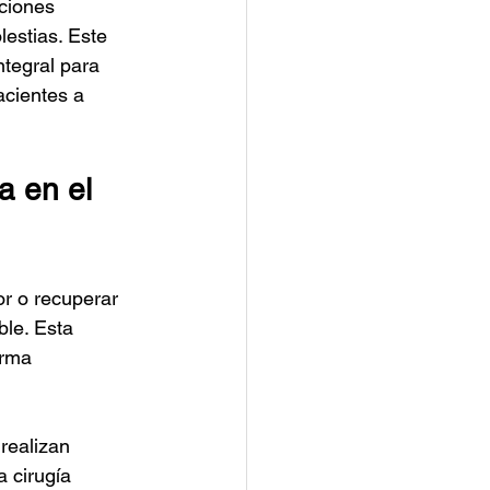
ciones 
lestias. Este 
tegral para 
acientes a 
 en el 
or o recuperar 
ble. Esta 
orma 
realizan 
 cirugía 