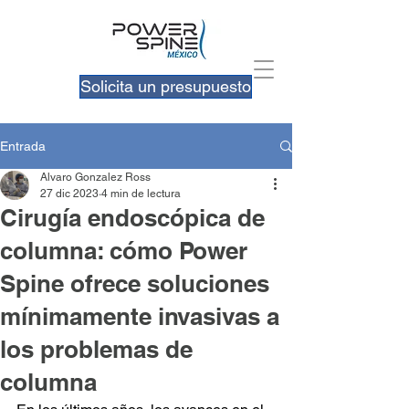
Solicita un presupuesto
Entrada
Alvaro Gonzalez Ross
27 dic 2023
4 min de lectura
Cirugía endoscópica de
columna: cómo Power
Spine ofrece soluciones
mínimamente invasivas a
los problemas de
columna