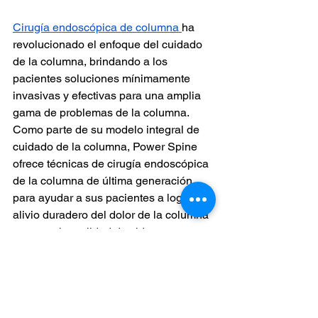
Cirugía endoscópica de columna 
ha 
revolucionado el enfoque del cuidado 
de la columna, brindando a los 
pacientes soluciones mínimamente 
invasivas y efectivas para una amplia 
gama de problemas de la columna. 
Como parte de su modelo integral de 
cuidado de la columna, Power Spine 
ofrece técnicas de cirugía endoscópica 
de la columna de última generación 
para ayudar a sus pacientes a lograr un 
alivio duradero del dolor de la columna 
y una mejor calidad de vida.
Si tiene dolor de columna y está 
considerando una intervención 
quirúrgica, comuníquese con el Power 
Spine hoy para obtener más 