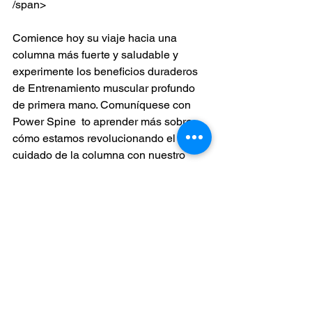
/span>
Comience hoy su viaje hacia una 
columna más fuerte y saludable y 
experimente los beneficios duraderos 
de Entrenamiento muscular profundo 
de primera mano. Comuníquese con 
Power Spine 
 to aprender más sobre 
cómo estamos revolucionando el 
cuidado de la columna con nuestro 
enfoque integral para el entrenamiento 
muscular profundo, el innovador Power 
-Concepto de columna, opciones de 
tratamiento conservador y cirugía 
endoscópica de columna.