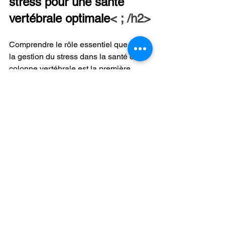
stress pour une santé 
vertébrale optimale
< ; /h2>
Comprendre le rôle essentiel que joue 
la gestion du stress dans la santé de la 
colonne vertébrale est la première 
étape pour favorisant le bien-être 
général. En intégrant des techniques 
de réduction du stress et de l’activité 
physique dans la vie quotidienne, les 
individus peuvent protéger leur colonne 
vertébrale et favoriser une meilleure 
qualité de vie. Les conseils experts de 
Power Spine garantissent que les 
clients disposent des outils et des 
connaissances nécessaires pour gérer 
efficacement le stress et atteindre un 
bien-être optimal de la colonne 