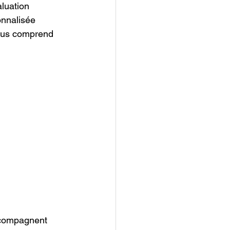
luation 
onnalisée 
ssus comprend 
ccompagnent 