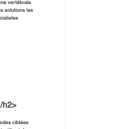
nne vertébrale 
s solutions les 
ialistes 
 /h2>
odes ciblées 