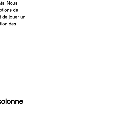
nts. Nous 
ptions de 
 de jouer un 
tion des 
colonne 