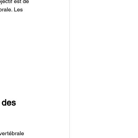
ectif est de 
brale. Les 
 des 
vertébrale 