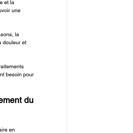
 et la 
uvoir une 
asons, la 
a douleur et 
raitements 
ont besoin pour 
cement du 
ire en 