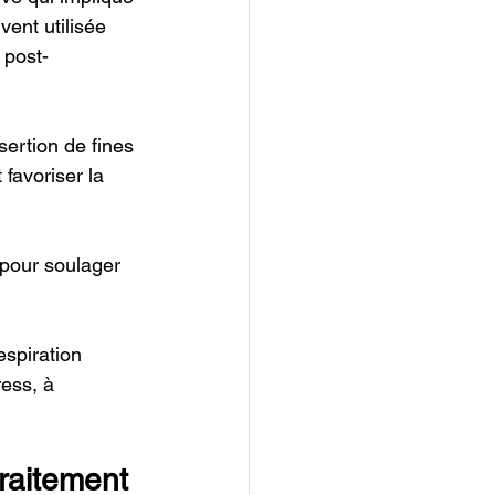
vent utilisée 
 post-
sertion de fines 
favoriser la 
 pour soulager 
espiration 
ress, à 
traitement 