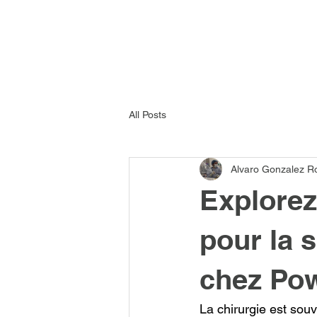
All Posts
Alvaro Gonzalez R
Explorez
pour la 
chez Po
La chirurgie est sou