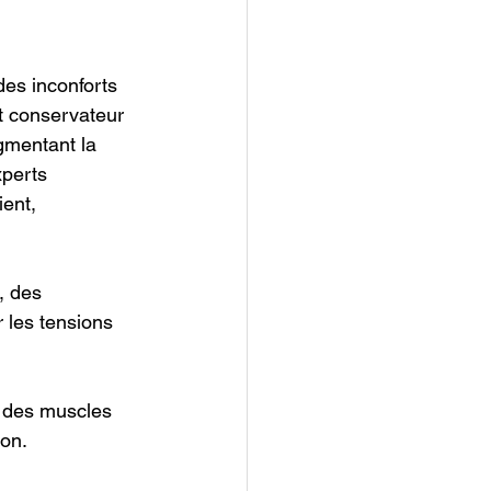
es inconforts 
t conservateur 
gmentant la 
perts 
ent, 
, des 
r les tensions 
t des muscles 
ion.