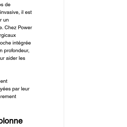
ps de 
nvasive, il est 
r un 
le. Chez Power 
rgicaux 
oche intégrée 
n profondeur, 
r aider les 
ent 
yées par leur 
èrement 
olonne 