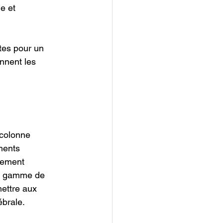
e et 
stes pour un 
nnent les 
 colonne 
ments 
nement 
ne gamme de 
mettre aux 
ébrale.