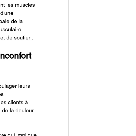
ant les muscles 
 d'une 
bale de la 
sculaire 
et de soutien.
inconfort 
oulager leurs 
es 
es clients à 
n de la douleur 
ve qui implique 