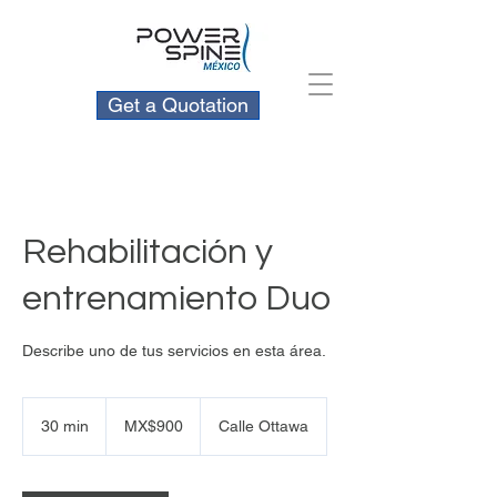
Get a Quotation
Rehabilitación y
entrenamiento Duo
Describe uno de tus servicios en esta área.
900
Mexican
30 min
3
MX$900
Calle Ottawa
pesos
0
m
i