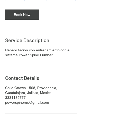
m
i
n
Book Now
Service Description
Rehabilitación con entrenamiento con el
sistema Power Spine Lumbar
Contact Details
Calle Ottawa 1568, Providencia,
Guadalajara, Jalisco, Mexico
3331135777
powerspinemx@gmail.com