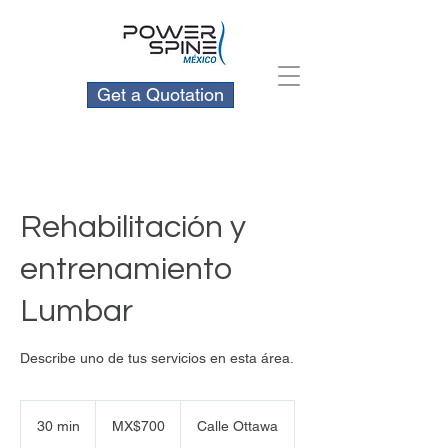
Get a Quotation
Rehabilitación y
entrenamiento
Lumbar
Describe uno de tus servicios en esta área.
700
Mexican
30 min
3
MX$700
Calle Ottawa
pesos
0