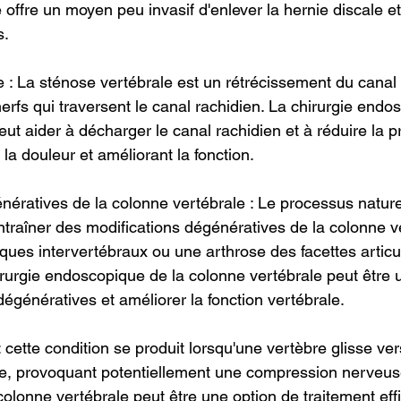
 offre un moyen peu invasif d'enlever la hernie discale et
s.
e : La sténose vertébrale est un rétrécissement du canal 
rfs qui traversent le canal rachidien. La chirurgie endo
ut aider à décharger le canal rachidien et à réduire la p
 la douleur et améliorant la fonction.
énératives de la colonne vertébrale : Le processus nature
ntraîner des modifications dégénératives de la colonne ve
ques intervertébraux ou une arthrose des facettes articu
rurgie endoscopique de la colonne vertébrale peut être ut
dégénératives et améliorer la fonction vertébrale.
 cette condition se produit lorsqu'une vertèbre glisse vers
e, provoquant potentiellement une compression nerveuse
olonne vertébrale peut être une option de traitement eff