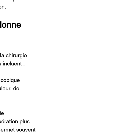
on.
lonne 
a chirurgie 
incluent :
scopique 
leur, de 
ie 
ération plus 
 permet souvent 