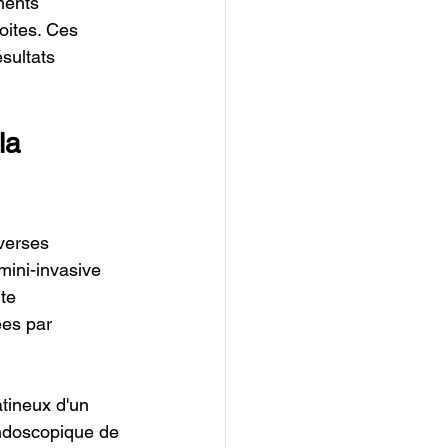
ments 
oites. Ces 
sultats 
la 
verses 
 mini-invasive 
te 
ées par 
atineux d'un 
endoscopique de 