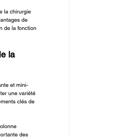
 la chirurgie 
vantages de 
n de la fonction 
e la 
nte et mini-
ter une variété 
éments clés de 
colonne 
portante des 