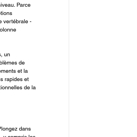
niveau. Parce 
tions 
 vertébrale - 
colonne 
, un 
oblèmes de 
ements et la 
s rapides et 
ionnelles de la 
Plongez dans 
, y compris les 