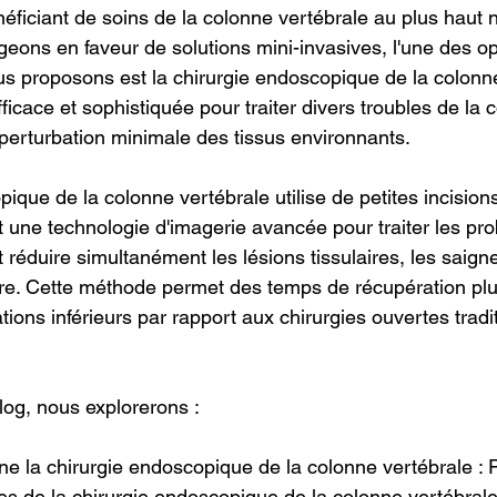
néficiant de soins de la colonne vertébrale au plus haut 
ons en faveur de solutions mini-invasives, l'une des op
us proposons est la chirurgie endoscopique de la colonne
ficace et sophistiquée pour traiter divers troubles de la 
perturbation minimale des tissus environnants.
ique de la colonne vertébrale utilise de petites incisions
 une technologie d'imagerie avancée pour traiter les pr
 réduire simultanément les lésions tissulaires, les saign
re. Cette méthode permet des temps de récupération plu
ions inférieurs par rapport aux chirurgies ouvertes tradit
log, nous explorerons :
e la chirurgie endoscopique de la colonne vertébrale : 
es de la chirurgie endoscopique de la colonne vertébrale