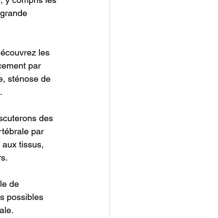
 grande 
Découvrez les 
acement par 
e, sténose de 
.
iscuterons des 
tébrale par 
 aux tissus, 
rs.
le de 
ts possibles 
ale.