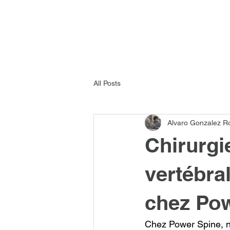
All Posts
Alvaro Gonzalez R
Chirurgi
vertébral
chez Po
Chez Power Spine, no