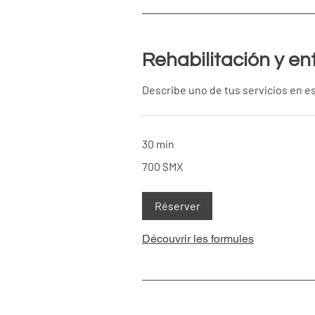
Rehabilitación y e
Describe uno de tus servicios en es
30 min
700
700 $MX
pesos
mexicains
Réserver
Découvrir les formules