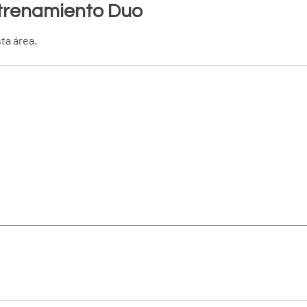
ntrenamiento Duo
ta área.