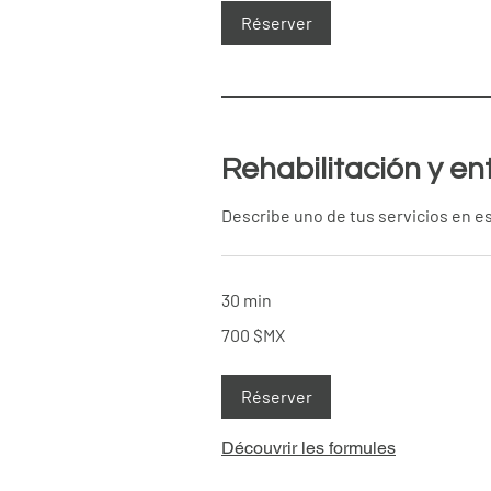
Réserver
Rehabilitación y e
Describe uno de tus servicios en es
30 min
700
700 $MX
pesos
mexicains
Réserver
Découvrir les formules