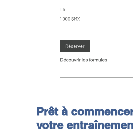
1 h
1 000
1 000 $MX
pesos
mexicains
Réserver
Découvrir les formules
Prêt à commence
votre entraînemen