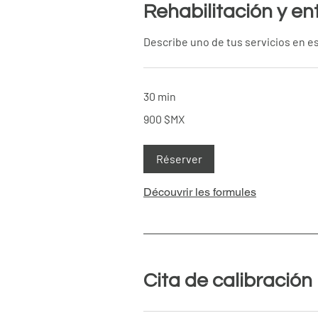
Rehabilitación y e
Describe uno de tus servicios en es
30 min
900
900 $MX
pesos
mexicains
Réserver
Découvrir les formules
Cita de calibración