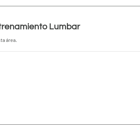
ntrenamiento Lumbar
ta área.