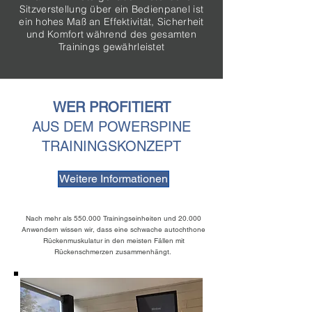
Sitzverstellung über ein Bedienpanel ist
ein hohes Maß an Effektivität, Sicherheit
und Komfort während des gesamten
Trainings gewährleistet
WER PROFITIERT
AUS DEM POWERSPIN
E
TRAININGSKONZEPT
Weitere Informationen
Nach mehr als 550.000 Trainingseinheiten und 20.000
Anwendern wissen wir, dass eine schwache autochthone
Rückenmuskulatur in den meisten Fällen mit
Rückenschmerzen zusammenhängt.